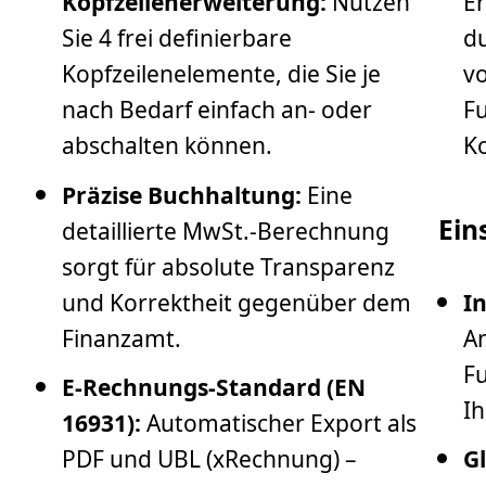
Kopfzeilenerweiterung:
Nutzen
Er
Sie 4 frei definierbare
du
Kopfzeilenelemente, die Sie je
vo
nach Bedarf einfach an- oder
Fu
abschalten können.
K
Präzise Buchhaltung:
Eine
Ein
detaillierte MwSt.-Berechnung
sorgt für absolute Transparenz
und Korrektheit gegenüber dem
In
Finanzamt.
A
Fu
E-Rechnungs-Standard (EN
Ih
16931):
Automatischer Export als
PDF und UBL (xRechnung) –
Gl