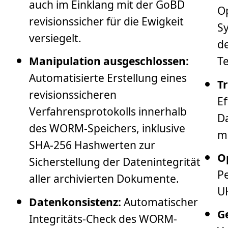
auch im Einklang mit der GoBD
Op
revisionssicher für die Ewigkeit
Sy
versiegelt.
d
Manipulation ausgeschlossen:
Te
Automatisierte Erstellung eines
T
revisionssicheren
Ef
Verfahrensprotokolls innerhalb
D
des WORM-Speichers, inklusive
ma
SHA-256 Hashwerten zur
Op
Sicherstellung der Datenintegrität
P
aller archivierten Dokumente.
UH
Datenkonsistenz:
Automatischer
G
Integritäts-Check des WORM-