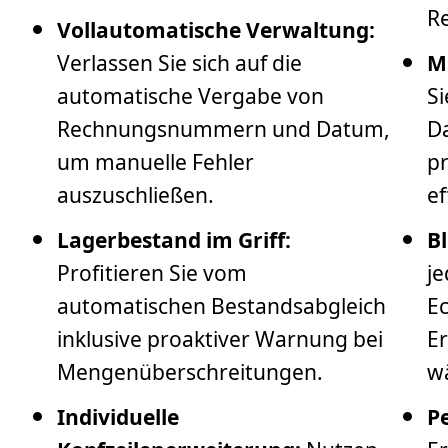
R
Vollautomatische Verwaltung:
Verlassen Sie sich auf die
M
automatische Vergabe von
Si
Rechnungsnummern und Datum,
Da
um manuelle Fehler
pr
auszuschließen.
ef
Lagerbestand im Griff:
Bl
Profitieren Sie vom
je
automatischen Bestandsabgleich
Ec
inklusive proaktiver Warnung bei
Er
Mengenüberschreitungen.
w
Individuelle
P