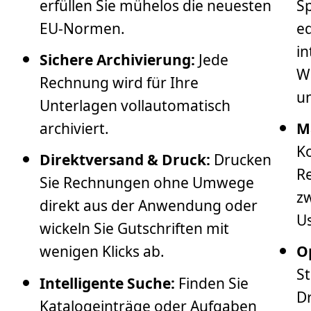
erfüllen Sie mühelos die neuesten
Sp
EU-Normen.
e
in
Sichere Archivierung:
Jede
W
Rechnung wird für Ihre
un
Unterlagen vollautomatisch
archiviert.
M
K
Direktversand & Druck:
Drucken
R
Sie Rechnungen ohne Umwege
z
direkt aus der Anwendung oder
Us
wickeln Sie Gutschriften mit
wenigen Klicks ab.
O
S
Intelligente Suche:
Finden Sie
D
Katalogeinträge oder Aufgaben