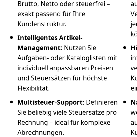
Brutto, Netto oder steuerfrei –
a
exakt passend für Ihre
Ve
Kundenstruktur.
je
k
Intelligentes Artikel-
Management:
Nutzen Sie
H
Aufgaben- oder Kataloglisten mit
in
individuell anpassbaren Preisen
ve
und Steuersätzen für höchste
K
Flexibilität.
e
Multisteuer-Support:
Definieren
N
Sie beliebig viele Steuersätze pro
we
Rechnung – ideal für komplexe
a
Abrechnungen.
Ku