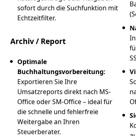
B
sofort durch die Suchfunktion mit
(S
Echtzeitfilter.
N
In
Archiv / Report
fü
SS
Optimale
Buchhaltungsvorbereitung:
Vi
Exportieren Sie Ihre
Sc
Umsatzreports direkt nach MS-
n
Office oder SM-Office – ideal für
Of
die schnelle und fehlerfreie
S
Weitergabe an Ihren
Ko
Steuerberater.
a