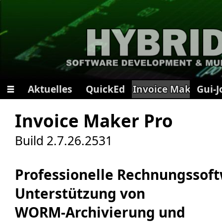
Aktuelles
QuickEd
Invoice Maker
Gui-
📝 Registrieren
Invoice Maker Pro
🔑 Passwort vergessen?
Build 2.7.26.2531
🍪 Alle Cookies löschen
📄 Datenschutzbestimmungen
Professionelle Rechnungssof
🎤 Seite vorlesen
🔧 App-Installation
Unterstützung von
🌍 Diese Seite teilen
WORM‑Archivierung und
🌙 Dunkler Modus